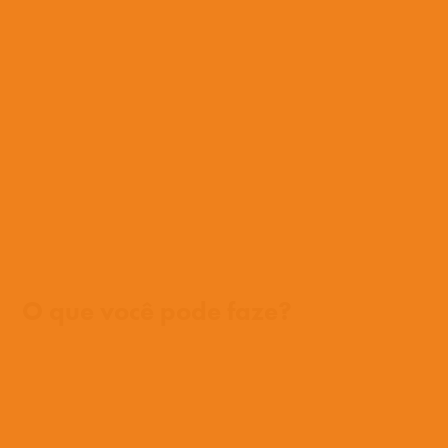
Onde trabalhamos
O que você pode faze?
Oportunidades
Orar
Doar
Histórias