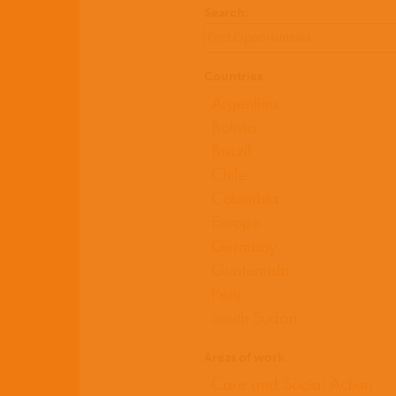
Search:
Countries
Areas of work