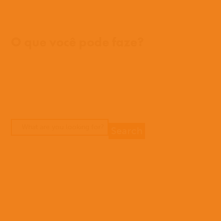
Onde trabalhamos
O que você pode faze?
Oportunidades
Orar
Doar
Histórias