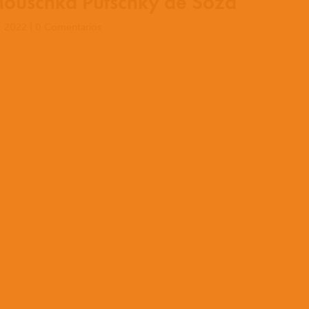
nouschka Putschky de Soza
, 2022
|
0 Comentarios