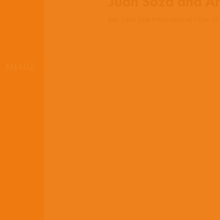
Juan Soza and A
por
Latin Link International
|
Ene 15
MENÚ