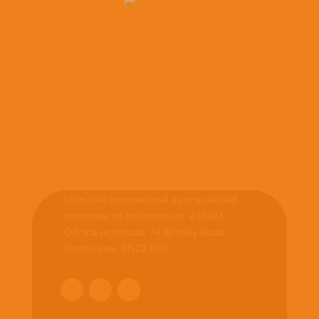
Latin Link Internacional es una caridad
registrada en Inglaterra no. 237483.
Oficina registrada: 74 Whitley Road,
Eastbourne, BN22 8NE.