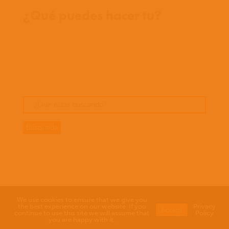
¿Qué puedes hacer tu?
Oportunidades
Orar
Dar
Cuentos
We use cookies to ensure that we give you
the best experience on our website. If you
Privacy
Accept
continue to use this site we will assume that
Policy
you are happy with it.