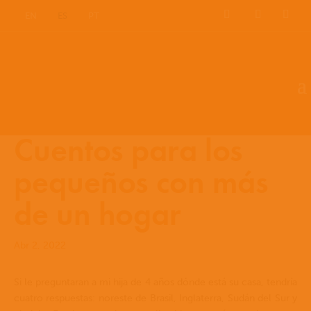
EN
ES
PT
Cuentos para los
pequeños con más
de un hogar
Abr 2, 2022
Si le preguntaran a mi hija de 4 años dónde está su casa, tendría
cuatro respuestas: noreste de Brasil, Inglaterra, Sudán del Sur y