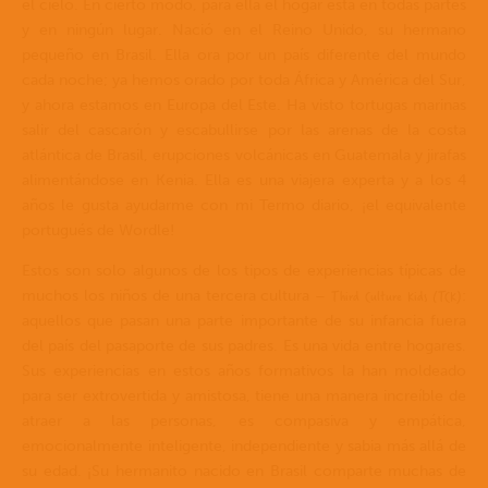
el cielo. En cierto modo, para ella el hogar está en todas partes
y en ningún lugar. Nació en el Reino Unido, su hermano
pequeño en Brasil. Ella ora por un país diferente del mundo
cada noche; ya hemos orado por toda África y América del Sur,
y ahora estamos en Europa del Este. Ha visto tortugas marinas
salir del cascarón y escabullirse por las arenas de la costa
atlántica de Brasil, erupciones volcánicas en Guatemala y jirafas
alimentándose en Kenia. Ella es una viajera experta y a los 4
años le gusta ayudarme con mi Termo diario, ¡el equivalente
portugués de Wordle!
Estos son solo algunos de los tipos de experiencias típicas de
Third Culture Kids (TCK)
muchos los niños de una tercera cultura –
:
aquellos que pasan una parte importante de su infancia fuera
del país del pasaporte de sus padres. Es una vida entre hogares.
Sus experiencias en estos años formativos la han moldeado
para ser extrovertida y amistosa, tiene una manera increíble de
atraer a las personas, es compasiva y empática,
emocionalmente inteligente, independiente y sabia más allá de
su edad. ¡Su hermanito nacido en Brasil comparte muchas de