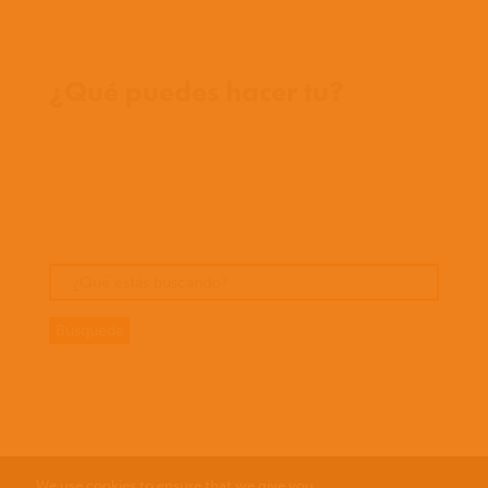
Donde trabajamos
¿Qué puedes hacer tu?
Oportunidades
Orar
Dar
Cuentos
We use cookies to ensure that we give you