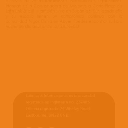
a través de varias transiciones interculturales significativas.
Hannah es la Coordinadora de Misiones a Corto Plazo de
Latin Link Brasil, y también sirve en Sudán del Sur, donde ella
y su esposo tienen un compromiso continuo con la
comunidad Ngok Dinka en Abyei. Puedes encontrar su libro
haciendo clic aquí
amzn.to/3JuNe6U
Latin Link Internacional es una caridad
registrada en Inglaterra no. 237483.
Oficina registrada: 74 Whitley Road,
Eastbourne, BN22 8NE.