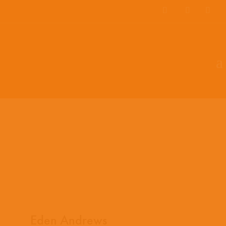
EN
ES
PT
Eden Andrews