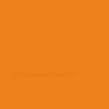
Que creemos
Que hacemos
Con quienes trabajamos
Historia
Equipo
Conoce a nuestros misioneros
Preguntas frecuentes
Contáctanos
Donde trabajamos
¿Qué puedes hacer tu?
Oportunidades
Orar
Dar
Cuentos