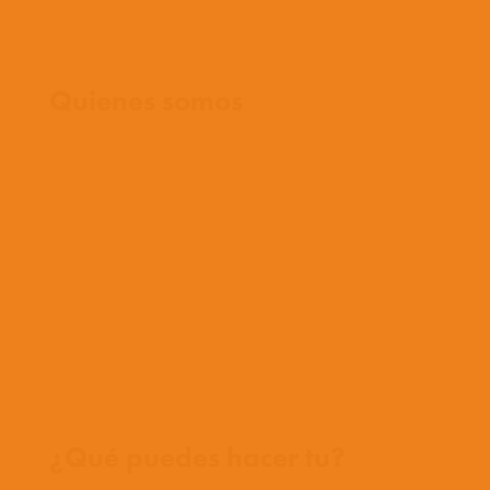
Inicio
Quienes somos
Que creemos
Que hacemos
Con quienes trabajamos
Historia
Equipo
Conoce a nuestros misioneros
Preguntas frecuentes
Contáctanos
Donde trabajamos
¿Qué puedes hacer tu?