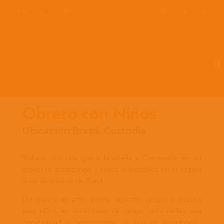
EN
ES
PT
Obrero con Niños
Ubicación Brazil, Custodia
Trabajar con una iglesia brasileña y Compasión en un
proyecto alcanzando a niños vulnerables en el región
árida de noreste de Brasil.
Dar clases de arte, ingles, deporte, juegos o música
para niños en situaciones de riesgo, para darles una
oportunidad a experimentar ´la vida en abundancia´