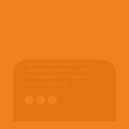
Latin Link Internacional es una caridad
registrada en Inglaterra no. 237483.
Oficina registrada: 74 Whitley Road,
Eastbourne, BN22 8NE.