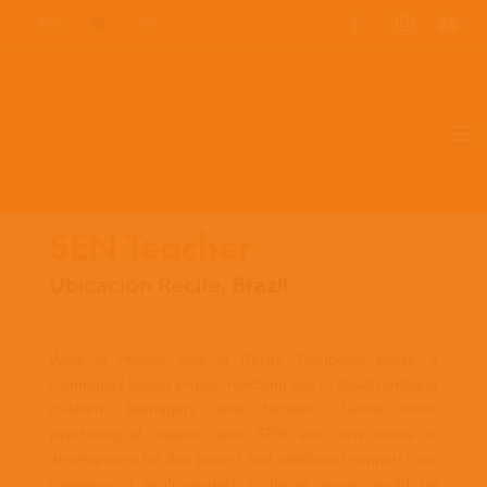
EN
ES
PT
SEN Teacher
Ubicación Recife, Brazil
Work in Projeto Vale in Recife, Northeast Brazil, a
community based project reaching out to disadvantaged
children, teenagers and families. Social work,
psychological support and SEN are new areas in
development for this project and additional support from
experienced professionals in these areas would be