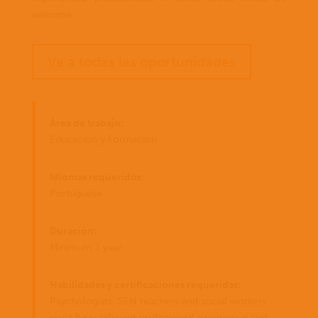
welcome.
Ve a todas las oportunidades
Área de trabajo:
Educación y Formación
Idiomas requeridos:
Portuguese
Duración:
Minimum 1 year
Habilidades y certificaciones requeridas:
Psychologists, SEN teachers and social workers
must have relevant professional experience and