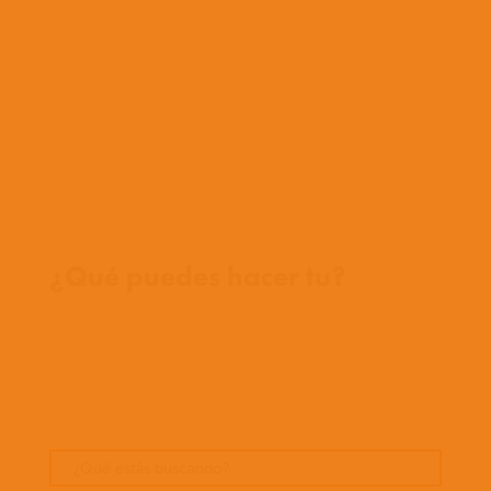
Con quienes trabajamos
Historia
Equipo
Conoce a nuestros misioneros
Preguntas frecuentes
Contáctanos
Donde trabajamos
¿Qué puedes hacer tu?
Oportunidades
Orar
Dar
Cuentos