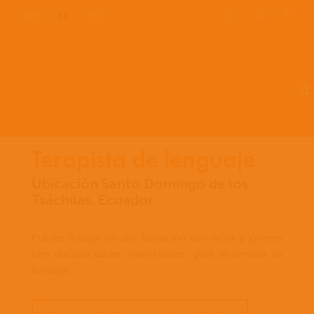
EN
ES
PT
Terapista de lenguaje
Ubicación Santo Domingo de los
Tsáchilas, Ecuador
Puedes trabajar en una fundación con niños y jóvenes
con discapacidades intelectuales, para desarrollar su
lenguaje.