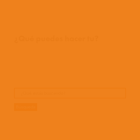
Donde trabajamos
¿Qué puedes hacer tu?
Oportunidades
Orar
Dar
Cuentos