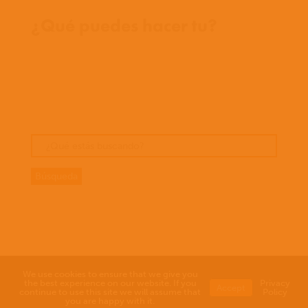
Donde trabajamos
¿Qué puedes hacer tu?
Oportunidades
Orar
Dar
Cuentos
We use cookies to ensure that we give you
the best experience on our website. If you
Privacy
Accept
continue to use this site we will assume that
Policy
you are happy with it.