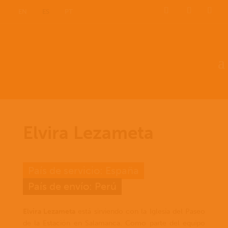
EN
ES
PT
Elvira Lezameta
País de servicio: España
País de envío: Perú
Elvira Lezameta
está sirviendo con la Iglesia del Paseo
de la Estación en Salamanca. Como parte del equipo