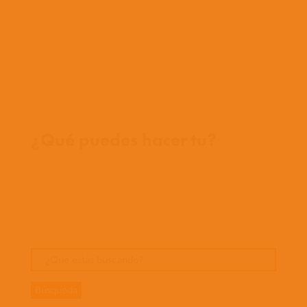
Equipo
Conoce a nuestros misioneros
Preguntas frecuentes
Contáctanos
Donde trabajamos
¿Qué puedes hacer tu?
Oportunidades
Orar
Dar
Cuentos