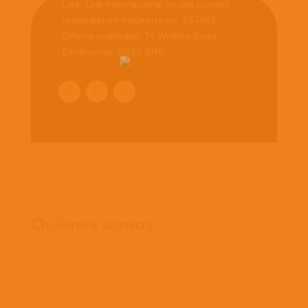
Latin Link Internacional es una caridad
registrada en Inglaterra no. 237483.
Oficina registrada: 74 Whitley Road,
Eastbourne, BN22 8NE.
Inicio
Quienes somos
Que creemos
Que hacemos
Con quienes trabajamos
Historia