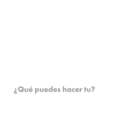
Que creemos
Que hacemos
Con quienes trabajamos
Historia
Equipo
Conoce a nuestros misioneros
Preguntas frecuentes
Contáctanos
Donde trabajamos
¿Qué puedes hacer tu?
Oportunidades
Orar
Dar
Cuentos