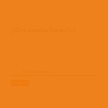
Donde trabajamos
¿Qué puedes hacer tu?
Oportunidades
Orar
Dar
Cuentos