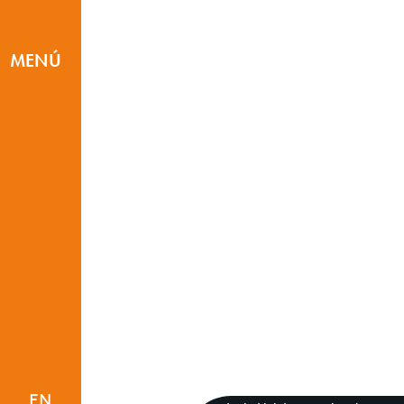
MENÚ
St
EN