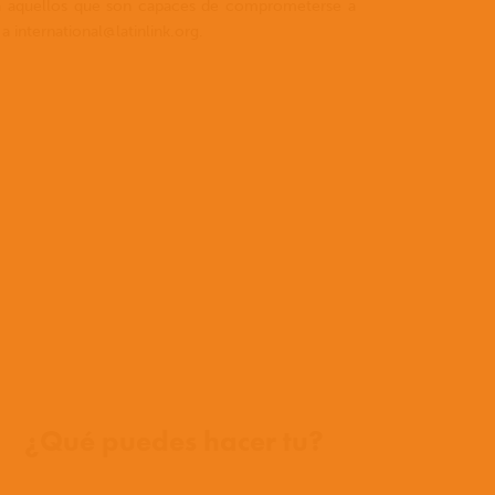
os a aquellos que son capaces de comprometerse a
a international@latinlink.org.
Donde trabajamos
¿Qué puedes hacer tu?
Oportunidades