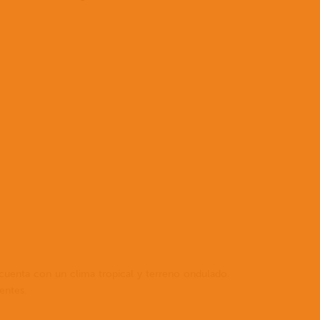
informac
sobre
quiénes
somos,
cómo
puede
ser
parte
de
Latin
Link
y
explorar
las
oportuni
haz
 cuenta con un clima tropical y terreno ondulado.
clic
entes.
a
continua