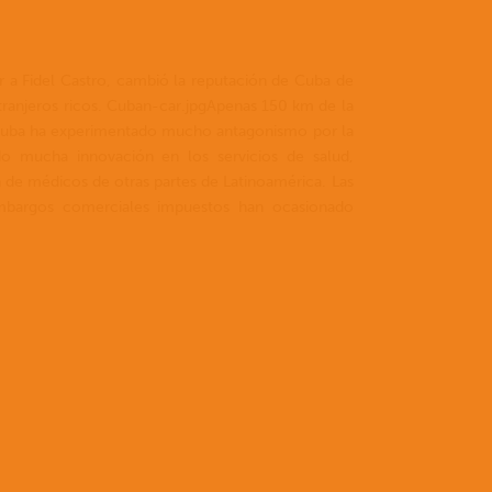
I
oport
r a Fidel Castro, cambió la reputación de Cuba de
 extranjeros ricos. Cuban-car.jpgApenas 150 km de la
, Cuba ha experimentado mucho antagonismo por la
do mucha innovación en los servicios de salud,
de médicos de otras partes de Latinoamérica. Las
 embargos comerciales impuestos han ocasionado