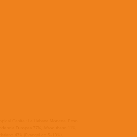
por
Cuentos
Donar
para se
de la m
en
¿No
estas
segura
o
seguro
todavía?
Para
ropical Capital: La Habana Moneda: Peso
obtener
endencia Europea 37%, Afrocubano 11%,
más
ristiano 47% (Evangélico 5-10%),