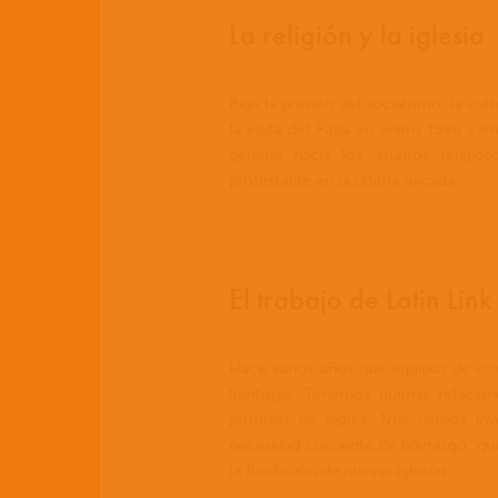
La religión y la iglesia
Bajo la presión del socialismo, la cul
la visita del Papa en enero 1998 cam
general hacia los asuntos religio
protestante en la última década.
El trabajo de Latin Lin
Hace varios años que equipos de cor
Santiago. Tenemos buenas relacio
profesor de inglés. Nos hemos invo
necesidad creciente de liderazgo, que 
la fundación de nuevas iglesias.