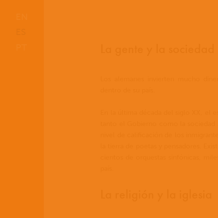
EN
ES
La gente y la sociedad
PT
Los alemanes invierten mucho dinero
dentro de su país.
En la última década del siglo XX, el 
tanto el Gobierno como la sociedad 
nivel de calificación de los inmigrant
la tierra de poetas y pensadores. Exi
cientos de orquestas sinfónicas, mi
país.
La religión y la iglesia