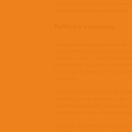
mayor parte de su superficie consiste e
pequeña (15%) de pastos permanentes.
Política y economía
Alemania es una república federal, democ
político alemán opera bajo un marco es
conocido como la Ley Fundamental.
fundamentales, la separación de poderes,
los intentos de derrocar la constituc
modificados.
Su economía es la más grande de Europa. 
contribuido en la economía cada ve
beneficiándose con ella. Los tipos princ
sobretodo en los autos, maquinaria, met
A pesar de la reunificación del país en 