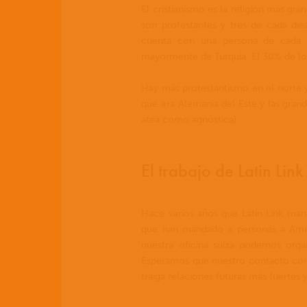
El cristianismo es la religión más gr
son protestantes y tres de cada diez
cuenta con una persona de cada 
mayormente de Turquía. El 30% de los
Hay más protestantismo en el norte y 
que era Alemania del Este y las grand
atea como agnóstica).
El trabajo de Latin Lin
Hace varios años que Latin Link man
que han mandado a personas a Amér
nuestra oficina suiza podemos organ
Esperamos que nuestro contacto con 
traiga relaciones futuras más fuertes 