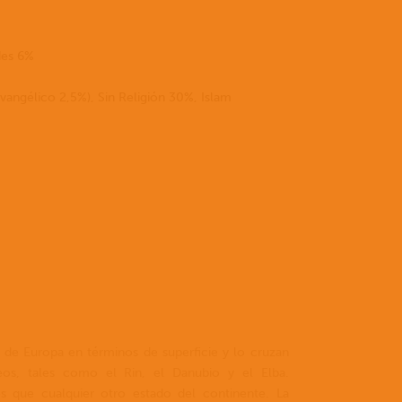
informac
sobre
quiénes
des 6%
somos,
cómo
vangélico 2,5%), Sin Religión 30%, Islam
puede
ser
parte
de
Latin
Link
y
explorar
las
oportuni
haz
clic
 de Europa en términos de superficie y lo cruzan
a
peos, tales como el Rin, el Danubio y el Elba.
s que cualquier otro estado del continente. La
continua