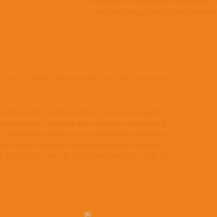
más altos en los estados occidentales
mitad de la energía del país sacada de l
 en los viajes internacionales y en las vacaciones
estado cambió mucho su actitud hacia los inmigrantes;
aceptaron los controles de la migración en cuanto al
es. A través de la historia, se le ha llamado a Alemania
sten más de 240 teatros subvencionados por el Estado,
les de museos y más de 25.000 bibliotecas en todo el