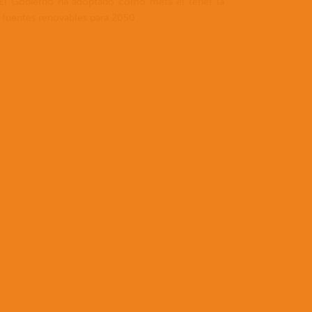
. El Gobierno ha adoptado como meta el tener la
as fuentes renovables para 2050