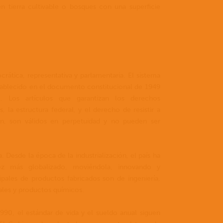
n tierra cultivable o bosques con una superficie
I
oport
rática, representativa y parlamentaria. El sistema
tablecido en el documento constitucional de 1949
 Los artículos que garantizan los derechos
 la estructura federal, y el derecho de resistir a
ión, son válidos en perpetuidad y no pueden ser
Desde la época de la industrialización, el país ha
z más globalizado, moviéndola, innovando y
ipales de productos fabricados son de ingeniería,
ales y productos químicos.
1990, el estándar de vida y el sueldo anual siguen