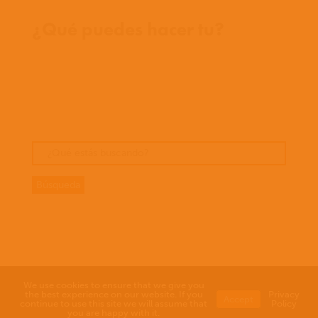
Donde trabajamos
¿Qué puedes hacer tu?
Oportunidades
Orar
Dar
Cuentos
We use cookies to ensure that we give you
the best experience on our website. If you
Privacy
Accept
continue to use this site we will assume that
Policy
you are happy with it.