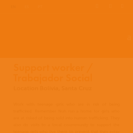
EN
ES
PT
Support worker /
Trabajador Social
Location Bolivia, Santa Cruz
Work with teenage girls who are in risk of being
trafficked. Remember Nuh run a home for girls who
are at risked of being sold into human trafficking. They
also do visits to a local coummunity to support the
teenage girls who live there to prevent that they enter