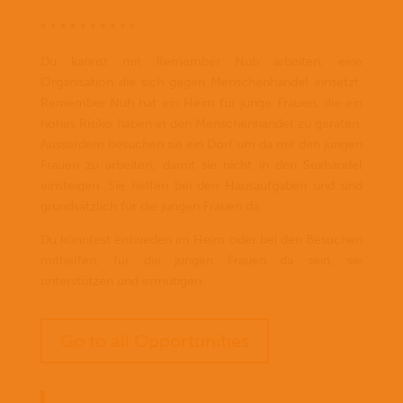
* * * * * * * * * *
Du kannst mit Remember Nuh arbeiten, eine
Organisation die sich gegen Menschenhandel einsetzt.
Remember Nuh hat ein Heim für junge Frauen, die ein
hohes Risiko haben in den Menschenhandel zu geraten.
Ausserdem besuchen sie ein Dorf um da mit den jungen
Frauen zu arbeiten, damit sie nicht in den Sexhandel
einsteigen. Sie helfen bei den Hausaufgaben und sind
grundsätzlich für die jungen Frauen da.
Du könntest entweden im Heim oder bei den Besuchen
mithelfen, für die jungen Frauen da sein, sie
unterstützen und ermutigen.
Go to all Opportunities