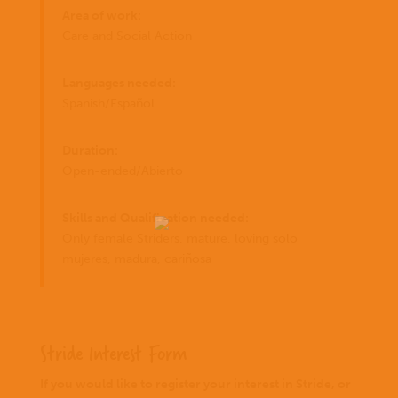
Area of work:
Care and Social Action
Languages needed:
Spanish/Español
Duration:
Open-ended/Abierto
Skills and Qualification needed:
Only female Striders, mature, loving solo
mujeres, madura, cariñosa
Stride Interest Form
If you would like to register your interest in Stride, or