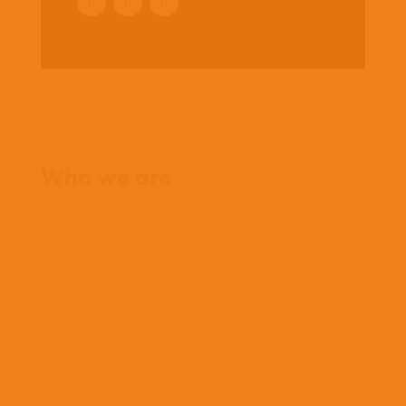
Home
Who we are
What we believe
What we do
Who we work with
History
Team
Meet our missionaries
FAQs
Contact us