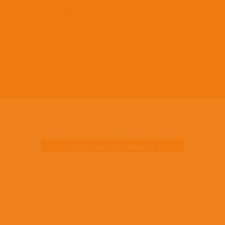
EN
ES
PT
Missionaries
Meet our Missionaries