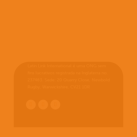
Latin Link International é uma ONG sem
fins lucrativos registrada na Inglaterra no.
237483. Sede: 20 Quarry Close, Newbold
Rugby, Warwickshire, CV21 1DR