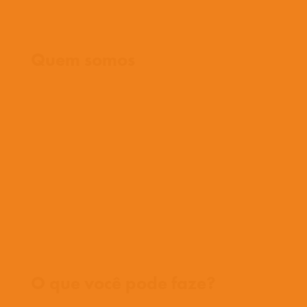
Início
Quem somos
O que cremos
O que fazemos
O que fazemos
História
Nossa equipe
Conheça nossos missionários
Perguntas frequentes
Fale conosco
Onde trabalhamos
O que você pode faze?
Oportunidades