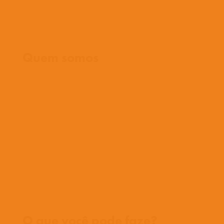
Início
Quem somos
O que cremos
O que fazemos
O que fazemos
História
Nossa equipe
Conheça nossos missionários
Perguntas frequentes
Fale conosco
Onde trabalhamos
O que você pode faze?