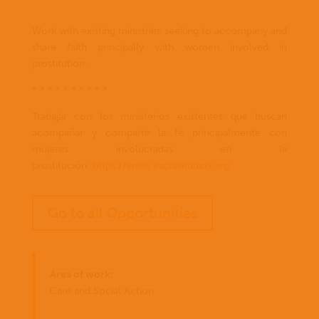
Work with existing ministries seeking to accompany and
share faith principally with women involved in
prostitution.
* * * * * * * * * *
Trabajar con los ministerios existentes que buscan
acompañar y compartir la fe principalmente con
mujeres involucradas en la
prostitución.
https://www.esclavitudxxi.org
Go to all Opportunities
Area of work:
Care and Social Action