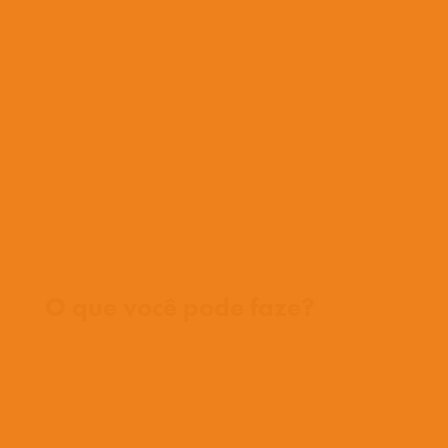
O que cremos
O que fazemos
O que fazemos
História
Nossa equipe
Conheça nossos missionários
Perguntas frequentes
Fale conosco
Onde trabalhamos
O que você pode faze?
Oportunidades
Orar
Doar
Histórias