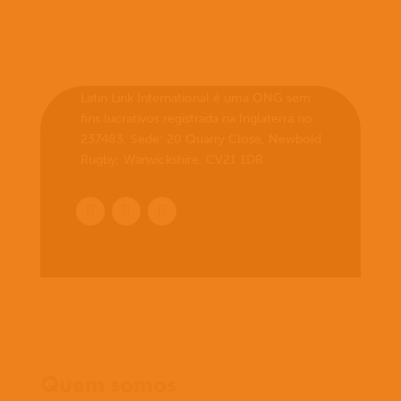
Latin Link International é uma ONG sem
fins lucrativos registrada na Inglaterra no.
237483. Sede: 20 Quarry Close, Newbold
Rugby, Warwickshire, CV21 1DR
Início
Quem somos