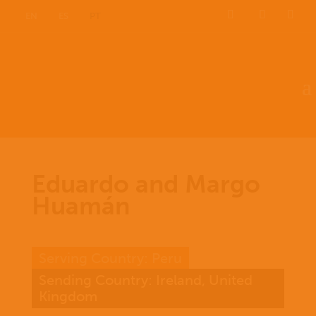
EN
ES
PT
Eduardo and Margo
Huamán
Serving Country: Peru
Sending Country: Ireland, United
Kingdom