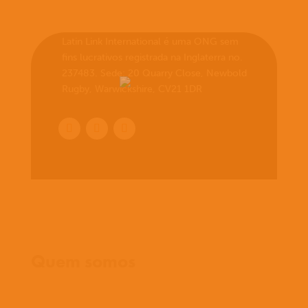
Latin Link International é uma ONG sem
fins lucrativos registrada na Inglaterra no.
237483. Sede: 20 Quarry Close, Newbold
Rugby, Warwickshire, CV21 1DR
Início
Quem somos
O que cremos
O que fazemos