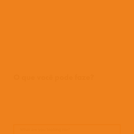
O que fazemos
História
Nossa equipe
Conheça nossos missionários
Perguntas frequentes
Fale conosco
Onde trabalhamos
O que você pode faze?
Oportunidades
Orar
Doar
Histórias