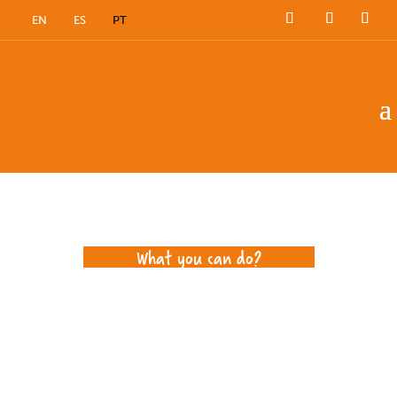
EN
ES
PT
Opportunities
What you can do?