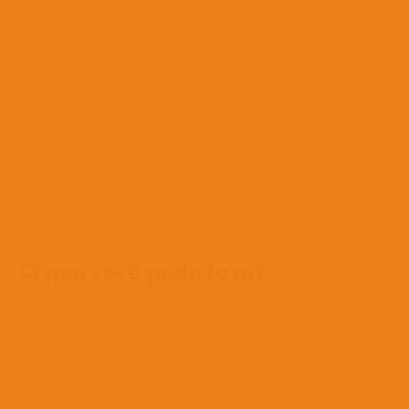
Onde trabalhamos
O que você pode faze?
Oportunidades
Orar
Doar
Histórias