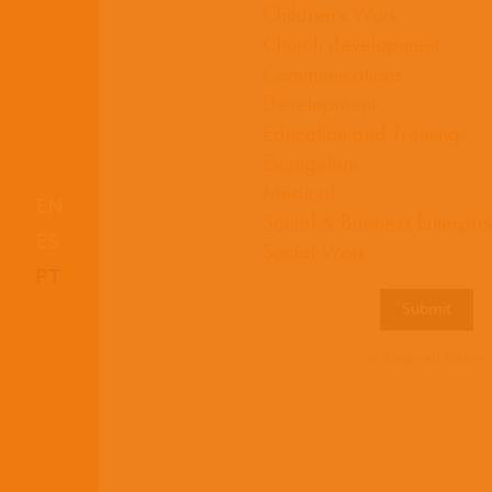
EN
ES
PT