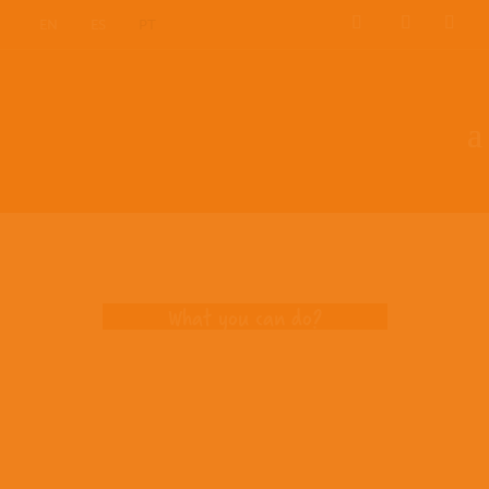
EN
ES
PT
Opportunities
What you can do?